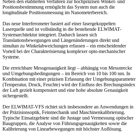
Neben den etablierten Verfahren zur hochpräzisen Winkel- und
Positionsbestimmung ermöglicht das System nun auch die
longitudinale Positionsmessung im Nanometerbereich.
Das neue Interferometer basiert auf einer fasergekoppelten
Laserquelle und ist vollständig in die bestehende ELWIMAT-
Systemarchitektur integriert. Dadurch lassen sich
Translationsbewegungen und Längenänderungen direkt und
simultan zu Winkelabweichungen erfassen – ein entscheidender
Vorteil bei der Charakterisierung komplexer opto-mechanischer
Systeme.
Die erreichbare Messgenauigkeit liegt – abhängig von Messstrecke
und Umgebungsbedingungen – im Bereich von 10 bis 100 nm. In
Kombination mit einer präzisen Erfassung der Umgebungsparameter
(Temperatur, Druck, Feuchte) wird der Einfluss des Brechungsindex
der Luft gezielt kompensiert und eine hohe absolute Genauigkeit
sichergestellt.
Der ELWIMAT-VFS richtet sich insbesondere an Anwendungen in
der Präzisionsoptik, Feinmechanik und Maschinenkalibrierung.
Typische Einsatzgebiete sind die Justage und Vermessung optischer
Baugruppen, die Analyse von Führungsgenauigkeiten sowie die
Kalibrierung von Linearbewegungen mit höchster Auflösung.