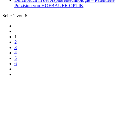
Durchbruch in der Asphärentechnologie – Patentierte
Präzision von HOFBAUER OPTIK
Seite 1 von 6
1
2
3
4
5
6