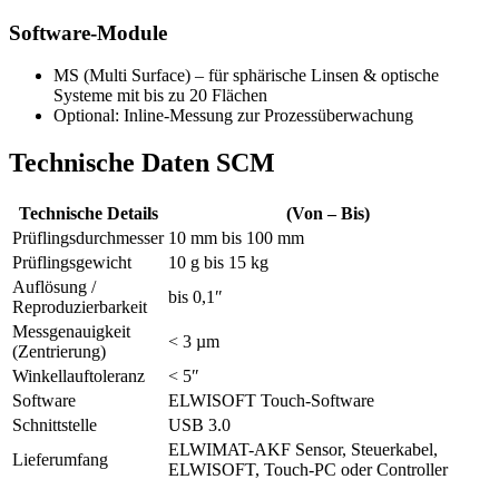
Software-Module
MS (Multi Surface) – für sphärische Linsen & optische
Systeme mit bis zu 20 Flächen
Optional: Inline-Messung zur Prozessüberwachung
Technische Daten SCM
Technische Details
(Von – Bis)
Prüflingsdurchmesser
10 mm bis 100 mm
Prüflingsgewicht
10 g bis 15 kg
Auflösung /
bis 0,1″
Reproduzierbarkeit
Messgenauigkeit
< 3 µm
(Zentrierung)
Winkellauftoleranz
< 5″
Software
ELWISOFT Touch-Software
Schnittstelle
USB 3.0
ELWIMAT-AKF Sensor, Steuerkabel,
Lieferumfang
ELWISOFT, Touch-PC oder Controller